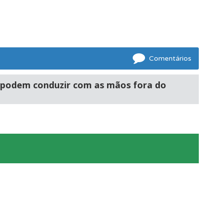
Comentários
s podem conduzir com as mãos fora do
s.
oficial.
mento.