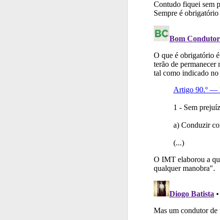
Ajuda
Consulte a aj
Conta
Crie uma con
Perfil
Saiba no seu 