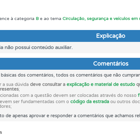
rdar uma questão colocando-a como favorita.
ence à categoria
B
e ao tema
Circulação, segurança e veículos em
os de teclado para responder aos testes mais rapidamente.
Explicação
a não possui conteúdo auxiliar.
aqui todas as questões que usamos na plataforma.
Comentários
s básicas dos comentários, todos os comentários que não cumpra
o teste que recomendamos para obter os melhores resultad
r a sua dúvida
deve consultar a
explicação e material de estudo
qu
presentes
;
acionadas com a questão devem ser colocadas através do nosso
o código da estrada na nossa biblioteca.
devem ser fundamentadas com o
código da estrada
ou outros docu
dores;
to de apenas aprovar e responder a comentários que achamos rel
ícil" apresenta-lhe as questões mais falhadas na plataforma.
ico dos seus testes no seu perfil.