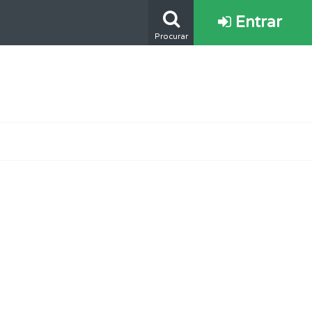
Entrar
Procurar
ponder.
e.