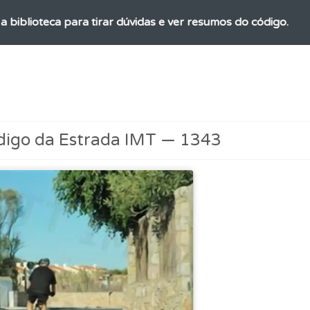
a biblioteca para tirar dúvidas e ver resumos do código.
 de dificuldade do teste quando o termina.
as" apresenta-lhe questões a que ainda não respondeu.
digo da Estrada IMT — 1343
 os comentários da questão quando tem dúvidas.
 onde tem mais dificuldades no seu perfil.
adas" apresenta-lhe questões que errou e não voltou a res
 Condutor dá-lhe uma ideia da sua preparação para o exam