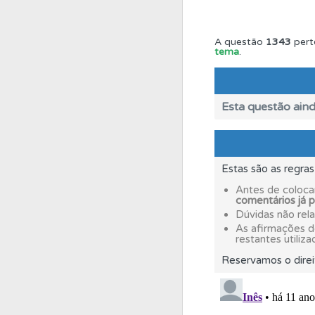
Questões
Pode gua
A questão
1343
pert
tema
.
Ajuda
Use os atalh
Esta questão aind
Questões
Consulte 
Testes
Estas são as regra
Deve fazer 
Antes de coloca
comentários já 
Biblioteca
Dúvidas não rel
Consulte 
As afirmações 
restantes utiliza
Testes
Reservamos o direi
O teste "Dif
Perfil
Tem um histór