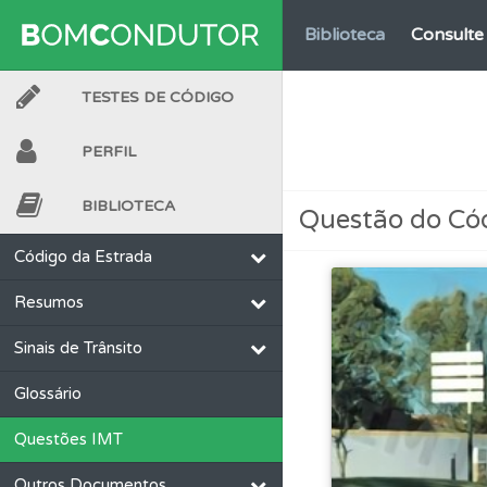
Biblioteca
Consulte 
TESTES DE CÓDIGO
Testes
Veja o nível
PERFIL
Testes
O teste "Nov
BIBLIOTECA
Questão do Có
Questões
Consulte
Código da Estrada
Resumos
Perfil
Veja os temas
Sinais de Trânsito
Testes
O teste "Err
Glossário
Questões IMT
Perfil
O Índice Bom
Outros Documentos