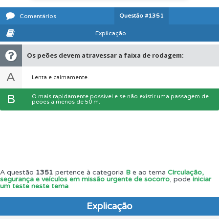
Questão
#1351
Comentários
Explicação
Os peões devem atravessar a faixa de rodagem:
A
Lenta e calmamente.
B
O mais rapidamente possível e se não existir uma passagem de
peões a menos de 50 m.
A questão
1351
pertence à categoria
B
e ao tema
Circulação,
segurança e veículos em missão urgente de socorro
, pode
iniciar
um teste neste tema
.
Explicação