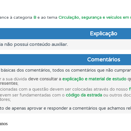
as explicações das questões para esclarecimentos adicionai
ence à categoria
B
e ao tema
Circulação, segurança e veículos em
os testemunhos dos nossos utilizadores e deixe o seu!
Explicação
a não possui conteúdo auxiliar.
ta para poder partilhar o seu perfil com os seus amigos.
Comentários
s básicas dos comentários, todos os comentários que não cumpra
a biblioteca para tirar dúvidas e ver resumos do código.
r a sua dúvida
deve consultar a
explicação e material de estudo
qu
presentes
;
acionadas com a questão devem ser colocadas através do nosso
o código da estrada na nossa biblioteca.
devem ser fundamentadas com o
código da estrada
ou outros docu
dores;
to de apenas aprovar e responder a comentários que achamos rel
aqui todas as questões que usamos na plataforma.
rdar uma questão colocando-a como favorita.