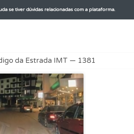
uda se tiver dúvidas relacionadas com a plataforma.
es que usamos estão atualizadas e são as mesmas do exame 
 os comentários da questão quando tem dúvidas.
digo da Estrada IMT — 1381
perfil se já está preparado para ir a exame.
 de dificuldade do teste quando o termina.
os de teclado para responder aos testes mais rapidamente.
as" apresenta-lhe questões a que ainda não respondeu.