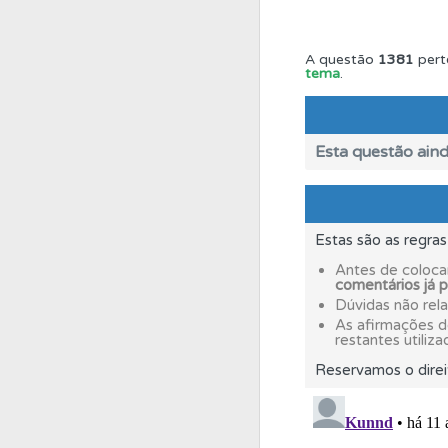
Questões
Consulte 
A questão
1381
pert
tema
.
Testemunhos
Veja 
Esta questão aind
Conta
Crie uma con
Biblioteca
Estas são as regra
Consulte 
Antes de coloca
comentários já 
Biblioteca
Dúvidas não rel
Consulte 
As afirmações 
restantes utiliza
Questões
Reservamos o direi
Consulte 
Questões
Pode gua