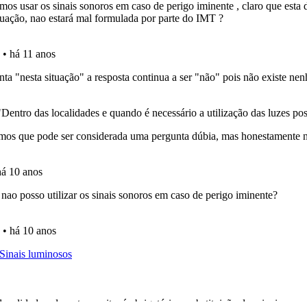
ta para não perder as suas estatísticas.
ícil" apresenta-lhe as questões mais falhadas na plataforma.
ta para ter acesso às suas estatísticas em qualquer equipa