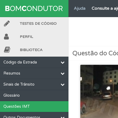
Ajuda
Consulte a aj
TESTES DE CÓDIGO
Questões
As questõ
PERFIL
Questões
Consulte
BIBLIOTECA
Questão do Có
Perfil
Saiba no seu 
Código da Estrada
Resumos
Testes
Veja o nível
Sinais de Trânsito
Ajuda
Use os atalh
Glossário
Questões IMT
Testes
O teste "Nov
Outros Documentos