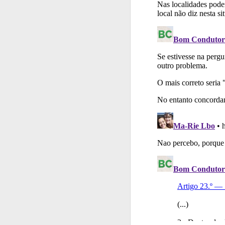
Conta
Crie uma con
Testes
O teste "Dif
Conta
Crie uma con