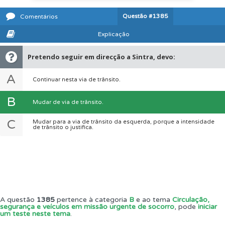
Questão
#1385
Comentários
Explicação
Pretendo seguir em direcção a Sintra, devo:
A
Continuar nesta via de trânsito.
B
Mudar de via de trânsito.
C
Mudar para a via de trânsito da esquerda, porque a intensidade
de trânsito o justifica.
A questão
1385
pertence à categoria
B
e ao tema
Circulação,
segurança e veículos em missão urgente de socorro
, pode
iniciar
um teste neste tema
.