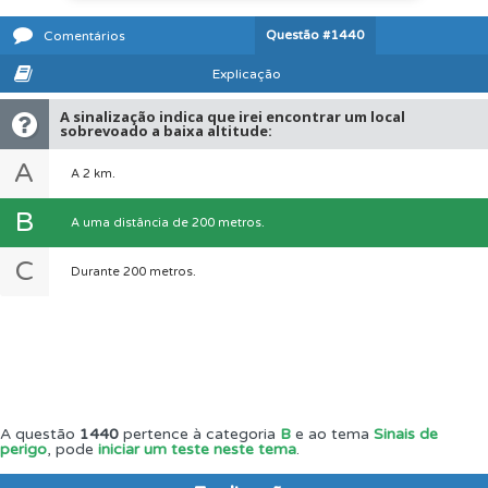
Questão
#1440
Comentários
Explicação
A sinalização indica que irei encontrar um local
sobrevoado a baixa altitude:
A
A 2 km.
B
A uma distância de 200 metros.
C
Durante 200 metros.
A questão
1440
pertence à categoria
B
e ao tema
Sinais de
perigo
, pode
iniciar um teste neste tema
.