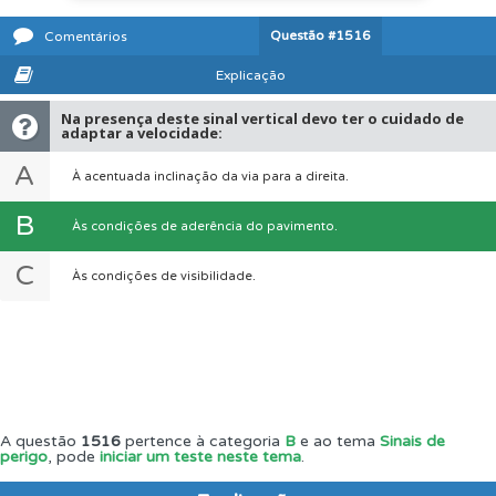
Questão
#1516
Comentários
Explicação
Na presença deste sinal vertical devo ter o cuidado de
adaptar a velocidade:
A
À acentuada inclinação da via para a direita.
B
Às condições de aderência do pavimento.
C
Às condições de visibilidade.
A questão
1516
pertence à categoria
B
e ao tema
Sinais de
perigo
, pode
iniciar um teste neste tema
.