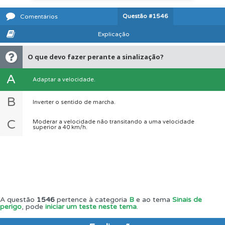
Questão
#1546
Comentários
Explicação
O que devo fazer perante a sinalização?
A
Adaptar a velocidade.
B
Inverter o sentido de marcha.
C
Moderar a velocidade não transitando a uma velocidade
superior a 40 km/h.
A questão
1546
pertence à categoria
B
e ao tema
Sinais de
perigo
, pode
iniciar um teste neste tema
.