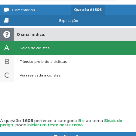
Questão
#1606
Comentários
Explicação
O sinal indica:
A
Saída de ciclistas.
B
Trânsito proibido a ciclistas.
C
Via reservada a ciclistas.
A questão
1606
pertence à categoria
B
e ao tema
Sinais de
perigo
, pode
iniciar um teste neste tema
.