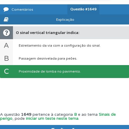
Questão
#1649
Comentários
Explicação
O sinal vertical triangular indica:
A
Estreitamento da via com a configuração do sinal.
B
Passagem desnivelada para peões.
C
Proximidade de lomba no pavimento.
A questão
1649
pertence à categoria
B
e ao tema
Sinais de
perigo
, pode
iniciar um teste neste tema
.