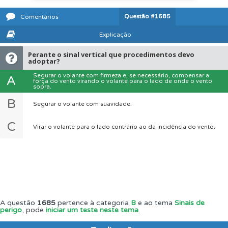
Questão
#1685
Comentários
Explicação
Perante o sinal vertical que procedimentos devo
adoptar?
Segurar o volante com firmeza e, se necessário, compensar a
A
força do vento virando o volante para o lado de onde o vento
sopra.
B
Segurar o volante com suavidade.
C
Virar o volante para o lado contrário ao da incidência do vento.
A questão
1685
pertence à categoria
B
e ao tema
Sinais de
perigo
, pode
iniciar um teste neste tema
.