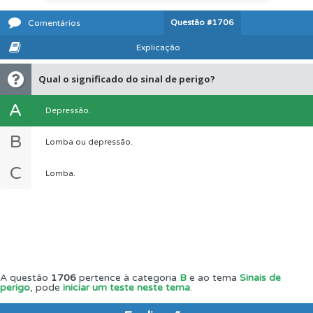
Questão
#1706
Comentários
Explicação
Qual o significado do sinal de perigo?
A
Depressão.
B
Lomba ou depressão.
C
Lomba.
A questão
1706
pertence à categoria
B
e ao tema
Sinais de
perigo
, pode
iniciar um teste neste tema
.