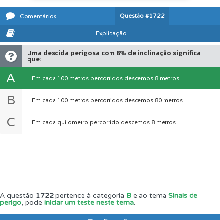
Questão
#1722
Comentários
Explicação
Uma descida perigosa com 8% de inclinação significa
que:
A
Em cada 100 metros percorridos descemos 8 metros.
B
Em cada 100 metros percorridos descemos 80 metros.
C
Em cada quilómetro percorrido descemos 8 metros.
A questão
1722
pertence à categoria
B
e ao tema
Sinais de
perigo
, pode
iniciar um teste neste tema
.