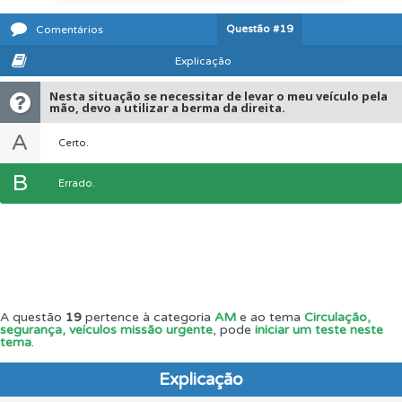
Questão
#19
Comentários
Explicação
Nesta situação se necessitar de levar o meu veículo pela
mão, devo a utilizar a berma da direita.
A
Certo.
B
Errado.
A questão
19
pertence à categoria
AM
e ao tema
Circulação,
segurança, veículos missão urgente
, pode
iniciar um teste neste
tema
.
Explicação