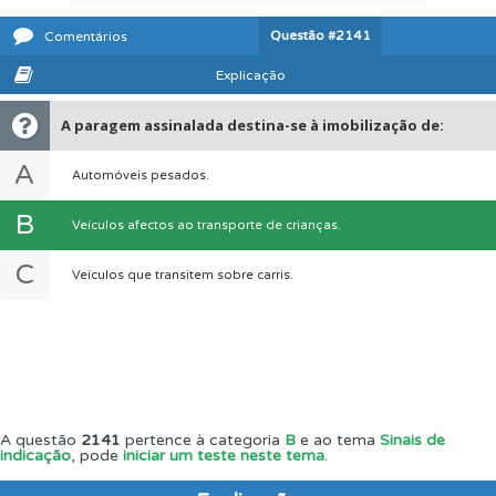
Questão
#2141
Comentários
Explicação
A paragem assinalada destina-se à imobilização de:
A
Automóveis pesados.
B
Veículos afectos ao transporte de crianças.
C
Veículos que transitem sobre carris.
A questão
2141
pertence à categoria
B
e ao tema
Sinais de
indicação
, pode
iniciar um teste neste tema
.