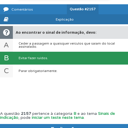
Questão
#2157
Comentários
Explicação
Ao encontrar o sinal de informação, devo:
A
Ceder a passagem a quaisquer veículos que saiam do local
assinalado.
B
Evitar fazer ruídos.
C
Parar obrigatoriamente.
A questão
2157
pertence à categoria
B
e ao tema
Sinais de
indicação
, pode
iniciar um teste neste tema
.