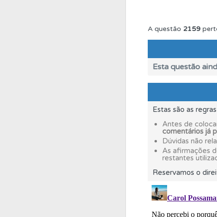
Perfil
Veja as quest
A questão
2159
pert
Questões
Consulte 
Esta questão aind
Perfil
Veja os temas
Estas são as regra
Questões
As questõ
Antes de coloca
comentários já 
Dúvidas não rel
Questões
Consulte
As afirmações 
restantes utiliza
Reservamos o direi
Conta
Crie uma con
Biblioteca
Consulte 