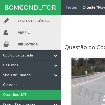
Testes
O teste "Nov
TESTES DE CÓDIGO
Questões
Consulte 
PERFIL
Biblioteca
Consulte 
BIBLIOTECA
Questão do Có
Questões
Pode gua
Código da Estrada
Resumos
Conta
Crie uma con
Sinais de Trânsito
Testes
O teste "Err
Glossário
Questões IMT
Ajuda
Consulte a aj
Outros Documentos