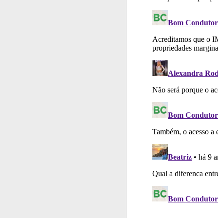
Perfil
Saiba no seu 
Perfil
Consulte as su
Testemunhos
Veja 