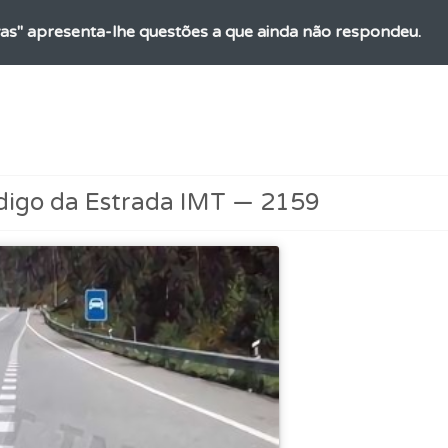
as" apresenta-lhe questões a que ainda não respondeu.
as explicações das questões para esclarecimentos adicionai
a biblioteca para tirar dúvidas e ver resumos do código.
digo da Estrada IMT — 2159
rdar uma questão colocando-a como favorita.
ta para não perder as suas estatísticas.
adas" apresenta-lhe questões que errou e não voltou a res
uda se tiver dúvidas relacionadas com a plataforma.