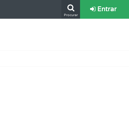
Entrar
Procurar
s.
ponder.