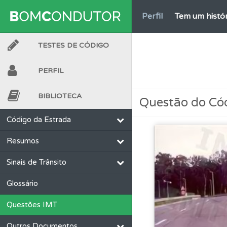
Perfil
Tem um histór
TESTES DE CÓDIGO
Questões
Consulte 
PERFIL
Questões
As questõ
BIBLIOTECA
Questão do Có
Ajuda
Consulte a aj
Código da Estrada
Resumos
Ajuda
Use os atalh
Sinais de Trânsito
Biblioteca
Consulte 
Glossário
Questões IMT
Testes
Veja o nível
Outros Documentos