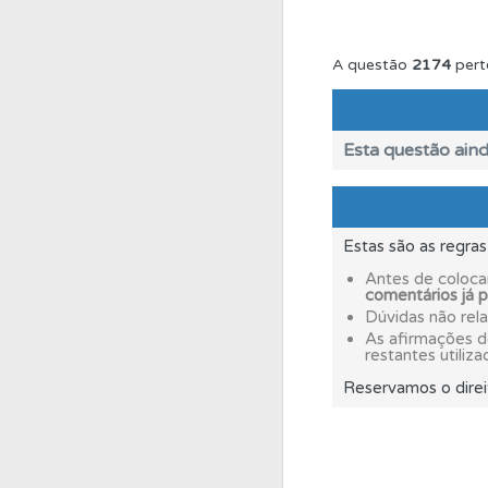
Questões
Pode gua
A questão
2174
pert
Testes
Deve fazer 
Esta questão aind
Testes
O teste "Nov
Estas são as regra
Biblioteca
Consulte 
Antes de coloca
comentários já 
Dúvidas não rel
Conta
Crie uma con
As afirmações 
restantes utiliza
Reservamos o direi
Perfil
O Índice Bom
Testes
O teste "Err