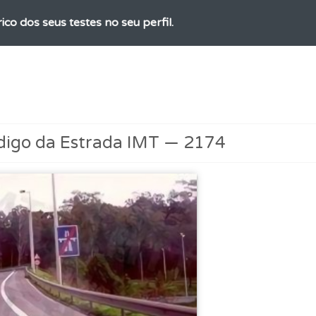
ico dos seus testes no seu perfil.
aqui todas as questões que usamos na plataforma.
es que usamos estão atualizadas e são as mesmas do exame 
digo da Estrada IMT — 2174
uda se tiver dúvidas relacionadas com a plataforma.
os de teclado para responder aos testes mais rapidamente.
o código da estrada na nossa biblioteca.
 de dificuldade do teste quando o termina.