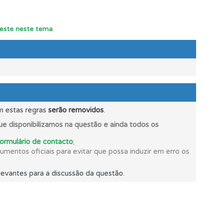
 teste neste tema
.
os.
m estas regras
serão removidos
.
e disponibilizamos na questão e ainda todos os
formulário de contacto
;
mento.
mentos oficiais para evitar que possa induzir em erro os
evantes para a discussão da questão.
e.
ponder.