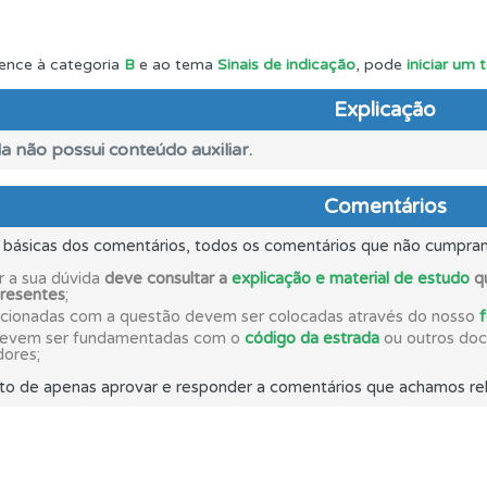
rdar uma questão colocando-a como favorita.
ence à categoria
B
e ao tema
Sinais de indicação
, pode
iniciar um
Explicação
o teste que recomendamos para obter os melhores resultad
a não possui conteúdo auxiliar.
as" apresenta-lhe questões a que ainda não respondeu.
Comentários
s básicas dos comentários, todos os comentários que não cumpra
a biblioteca para tirar dúvidas e ver resumos do código.
r a sua dúvida
deve consultar a
explicação e material de estudo
qu
presentes
;
acionadas com a questão devem ser colocadas através do nosso
ta para ter acesso às suas estatísticas em qualquer equipa
devem ser fundamentadas com o
código da estrada
ou outros docu
dores;
to de apenas aprovar e responder a comentários que achamos rel
 Condutor dá-lhe uma ideia da sua preparação para o exam
adas" apresenta-lhe questões que errou e não voltou a res