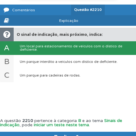
Questão
#2210
Comentários
Explicação
O sinal de indicação, mais próximo, indica:
A
Um local para estacionamento de veículos com o dístico de
deficiente.
B
Um parque interdito a veículos com dístico de deficiente.
C
Um parque para cadeiras de rodas.
A questão
2210
pertence à categoria
B
e ao tema
Sinais de
indicação
, pode
iniciar um teste neste tema
.