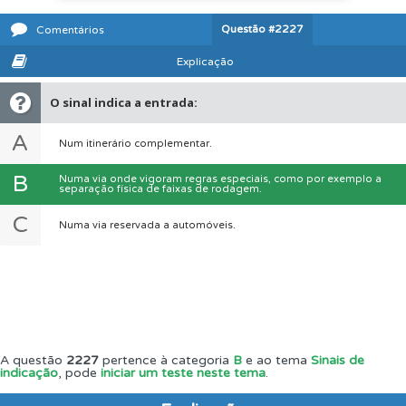
Questão
#2227
Comentários
Explicação
O sinal indica a entrada:
A
Num itinerário complementar.
B
Numa via onde vigoram regras especiais, como por exemplo a
separação física de faixas de rodagem.
C
Numa via reservada a automóveis.
A questão
2227
pertence à categoria
B
e ao tema
Sinais de
indicação
, pode
iniciar um teste neste tema
.