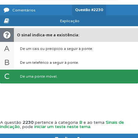
Questão
#2230
Comentários
Explicação
O sinal indica-me a existência:
A
De um cais ou precipício a seguir à ponte.
B
De um teleférico a seguir à ponte.
C
De uma ponte móvel.
A questão
2230
pertence à categoria
B
e ao tema
Sinais de
indicação
, pode
iniciar um teste neste tema
.