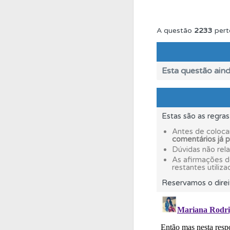
Ajuda
Consulte a aj
A questão
2233
pert
Biblioteca
Consulte 
Esta questão aind
Testes
O teste "Nov
Estas são as regra
Conta
Crie uma con
Antes de coloca
comentários já 
Dúvidas não rel
Questões
Consulte 
As afirmações 
restantes utiliza
Reservamos o direi
Perfil
Consulte as su
Testes
Veja o nível