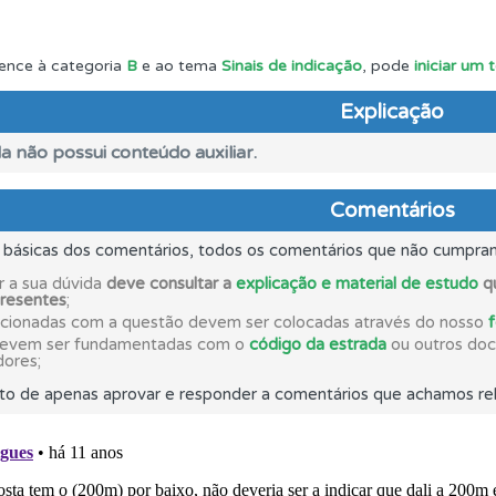
uda se tiver dúvidas relacionadas com a plataforma.
ence à categoria
B
e ao tema
Sinais de indicação
, pode
iniciar um
Explicação
o código da estrada na nossa biblioteca.
a não possui conteúdo auxiliar.
as" apresenta-lhe questões a que ainda não respondeu.
Comentários
s básicas dos comentários, todos os comentários que não cumpra
ta para não perder as suas estatísticas.
r a sua dúvida
deve consultar a
explicação e material de estudo
qu
presentes
;
acionadas com a questão devem ser colocadas através do nosso
as explicações das questões para esclarecimentos adicionai
devem ser fundamentadas com o
código da estrada
ou outros docu
dores;
to de apenas aprovar e responder a comentários que achamos rel
as estatísticas no seu perfil.
 de dificuldade do teste quando o termina.