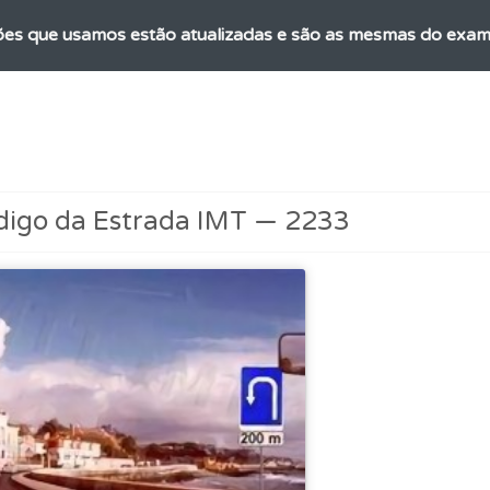
es que usamos estão atualizadas e são as mesmas do exame 
 onde tem mais dificuldades no seu perfil.
 Condutor dá-lhe uma ideia da sua preparação para o exam
digo da Estrada IMT — 2233
perfil se já está preparado para ir a exame.
aqui todas as questões que usamos na plataforma.
a biblioteca para tirar dúvidas e ver resumos do código.
 os comentários da questão quando tem dúvidas.