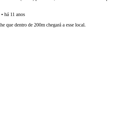
ícil" apresenta-lhe as questões mais falhadas na plataforma.
ões que errou no seu perfil.
ico dos seus testes no seu perfil.