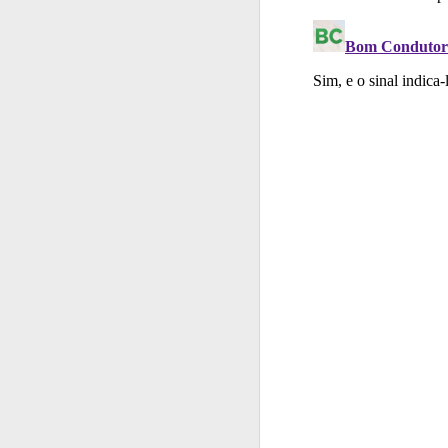
Testes
O teste "Dif
Perfil
Veja as quest
Perfil
Tem um histór