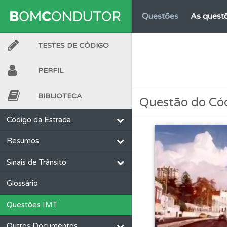
Questões
As questõ
TESTES DE CÓDIGO
Perfil
Veja os temas
PERFIL
Perfil
O Índice Bom
BIBLIOTECA
Questão do Có
Perfil
Saiba no seu 
Código da Estrada
Resumos
Questões
Consulte 
Sinais de Trânsito
Biblioteca
Consulte 
Glossário
Questões IMT
Questões
Consulte
Outros Documentos