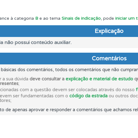
ta para não perder as suas estatísticas.
ence à categoria
B
e ao tema
Sinais de indicação
, pode
iniciar um
as estatísticas no seu perfil.
Explicação
a não possui conteúdo auxiliar.
rdar uma questão colocando-a como favorita.
Comentários
s básicas dos comentários, todos os comentários que não cumpra
 os comentários da questão quando tem dúvidas.
r a sua dúvida
deve consultar a
explicação e material de estudo
qu
presentes
;
acionadas com a questão devem ser colocadas através do nosso
ta para ter acesso às suas estatísticas em qualquer equipa
devem ser fundamentadas com o
código da estrada
ou outros docu
dores;
to de apenas aprovar e responder a comentários que achamos rel
uda se tiver dúvidas relacionadas com a plataforma.
as explicações das questões para esclarecimentos adicionai