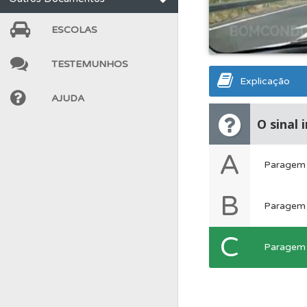
Testes
O teste "Dif
ESCOLAS
Perfil
Veja os temas
TESTEMUNHOS
Explicação
AJUDA
Perfil
Tem um histór
O sinal 
Questões
Consulte 
A
Paragem d
Perfil
Veja as quest
B
Paragem d
C
Perfil
O Índice Bom
Paragem d
Biblioteca
Consulte 