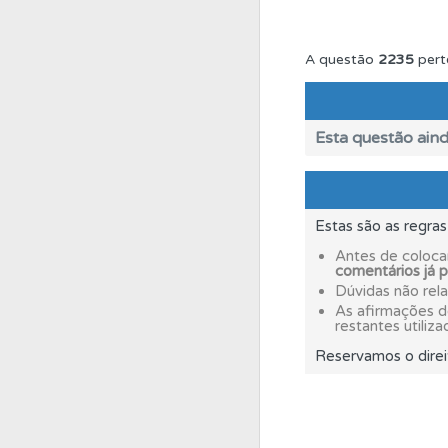
Conta
Crie uma con
A questão
2235
pert
Perfil
Consulte as su
Esta questão aind
Questões
Pode gua
Estas são as regra
Questões
Consulte
Antes de coloca
comentários já 
Dúvidas não rel
Conta
Crie uma con
As afirmações 
restantes utiliza
Reservamos o direi
Ajuda
Consulte a aj
Questões
Consulte 