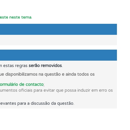
 teste neste tema
.
m estas regras
serão removidos
.
e disponibilizamos na questão e ainda todos os
formulário de contacto
;
mento.
mentos oficiais para evitar que possa induzir em erro os
evantes para a discussão da questão.
s.