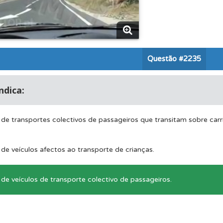
ícil" apresenta-lhe as questões mais falhadas na plataforma.
 onde tem mais dificuldades no seu perfil.
Questão
#2235
ico dos seus testes no seu perfil.
indica:
aqui todas as questões que usamos na plataforma.
e transportes colectivos de passageiros que transitam sobre carri
ões que errou no seu perfil.
e veículos afectos ao transporte de crianças.
 Condutor dá-lhe uma ideia da sua preparação para o exam
e veículos de transporte colectivo de passageiros.
o código da estrada na nossa biblioteca.