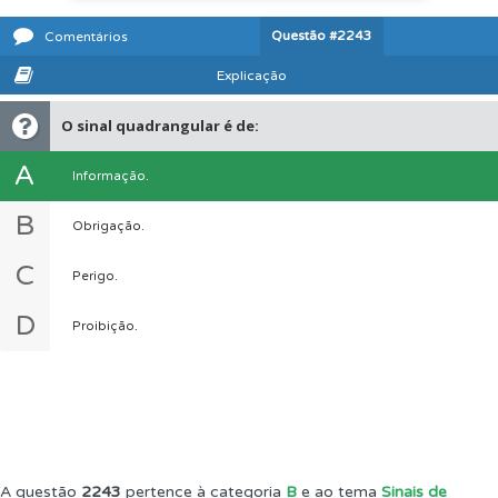
Questão
#2243
Comentários
Explicação
O sinal quadrangular é de:
A
Informação.
B
Obrigação.
C
Perigo.
D
Proibição.
A questão
2243
pertence à categoria
B
e ao tema
Sinais de