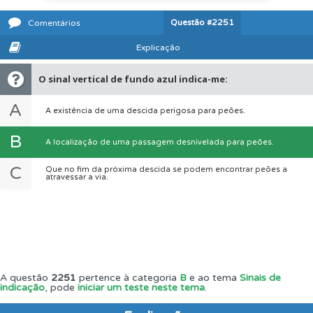
Questão
#2251
Comentários
Explicação
O sinal vertical de fundo azul indica-me:
A
A existência de uma descida perigosa para peões.
B
A localização de uma passagem desnivelada para peões.
C
Que no fim da próxima descida se podem encontrar peões a
atravessar a via.
A questão
2251
pertence à categoria
B
e ao tema
Sinais de
indicação
, pode
iniciar um teste neste tema
.