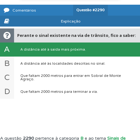
Questão
#2290
Comentários
Explicação
Perante o sinal existente na via de trânsito, fico a saber:
A
A distância até à saída mais próxima.
B
A distância até às localidades descritas no sinal.
C
Que faltam 2000 metros para entrar em Sobral de Monte
Agraço.
D
Que faltam 2000 metros para terminar a via.
A questão
2290
pertence à categoria
B
e ao tema
Sinais de