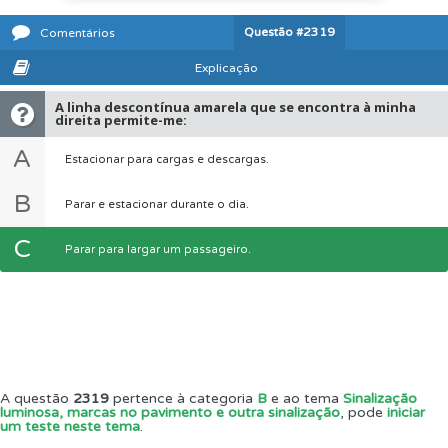
Questão
#2319
Comentários
Explicação
A linha descontínua amarela que se encontra à minha
direita permite-me:
A
Estacionar para cargas e descargas.
B
Parar e estacionar durante o dia.
C
Parar para largar um passageiro.
A questão
2319
pertence à categoria
B
e ao tema
Sinalização
luminosa, marcas no pavimento e outra sinalização
, pode
iniciar
um teste neste tema
.