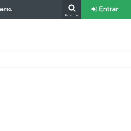
Entrar
mento.
Procurar
e.