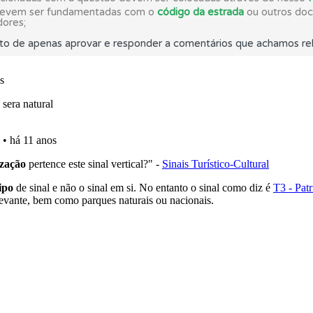
devem ser fundamentadas com o
código da estrada
ou outros docu
dores;
a biblioteca para tirar dúvidas e ver resumos do código.
to de apenas aprovar e responder a comentários que achamos rel
rdar uma questão colocando-a como favorita.
uda se tiver dúvidas relacionadas com a plataforma.