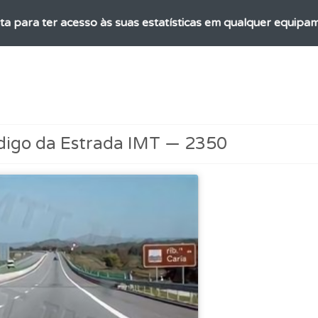
ta para ter acesso às suas estatísticas em qualquer equipa
o código da estrada na nossa biblioteca.
 onde tem mais dificuldades no seu perfil.
digo da Estrada IMT — 2350
aqui todas as questões que usamos na plataforma.
ões que errou no seu perfil.
 Condutor dá-lhe uma ideia da sua preparação para o exam
as" apresenta-lhe questões a que ainda não respondeu.