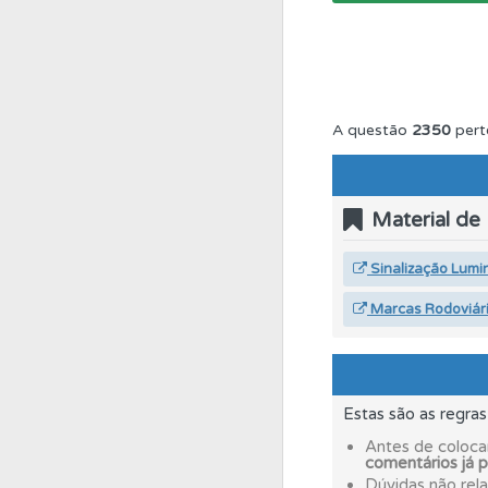
Conta
Crie uma con
Questões
Consulte
A questão
2350
pert
Questões
As questõ
Material de
Testes
O teste "Dif
Sinalização Lumi
Marcas Rodoviár
Perfil
Consulte as su
Perfil
Saiba no seu 
Estas são as regra
Antes de coloca
comentários já 
Ajuda
Use os atalh
Dúvidas não rel