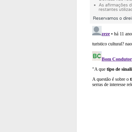
As afirmações 
restantes utiliza
Biblioteca
Consulte 
Reservamos o direi
Questões
Pode gua
Ajuda
Consulte a aj