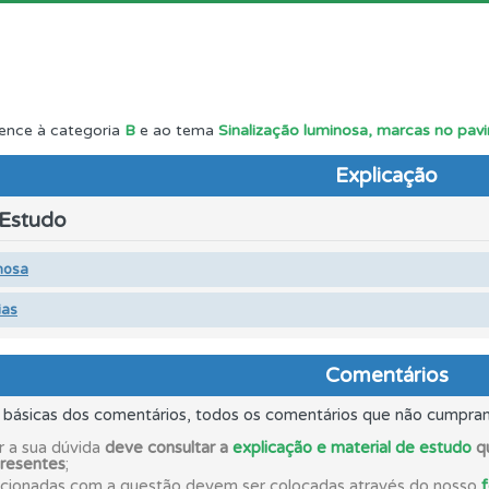
ta para poder partilhar o seu perfil com os seus amigos.
 os comentários da questão quando tem dúvidas.
ence à categoria
B
e ao tema
Sinalização luminosa, marcas no pavi
Explicação
es que usamos estão atualizadas e são as mesmas do exame 
 Estudo
ícil" apresenta-lhe as questões mais falhadas na plataforma.
nosa
ias
as estatísticas no seu perfil.
Comentários
perfil se já está preparado para ir a exame.
s básicas dos comentários, todos os comentários que não cumpra
r a sua dúvida
deve consultar a
explicação e material de estudo
qu
presentes
;
os de teclado para responder aos testes mais rapidamente.
acionadas com a questão devem ser colocadas através do nosso