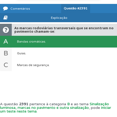
Questão
#2391
Comentários
Explicação
As marcas rodoviárias transversais que se encontram no
pavimento chamam-se:
A
Bandas cromáticas.
B
Guias.
C
Marcas de segurança.
A questão
2391
pertence à categoria
B
e ao tema
Sinalização
luminosa, marcas no pavimento e outra sinalização
, pode
iniciar
um teste neste tema
.