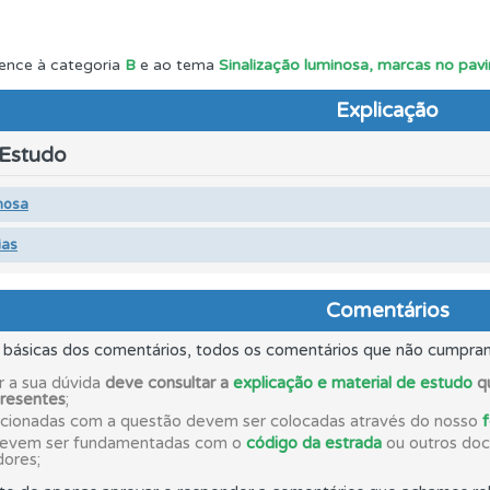
ões que errou no seu perfil.
ence à categoria
B
e ao tema
Sinalização luminosa, marcas no pavi
Explicação
aqui todas as questões que usamos na plataforma.
 Estudo
o código da estrada na nossa biblioteca.
nosa
ias
as explicações das questões para esclarecimentos adicionai
Comentários
o teste que recomendamos para obter os melhores resultad
s básicas dos comentários, todos os comentários que não cumpra
r a sua dúvida
deve consultar a
explicação e material de estudo
qu
presentes
;
ico dos seus testes no seu perfil.
acionadas com a questão devem ser colocadas através do nosso
devem ser fundamentadas com o
código da estrada
ou outros docu
dores;
es que usamos estão atualizadas e são as mesmas do exame 