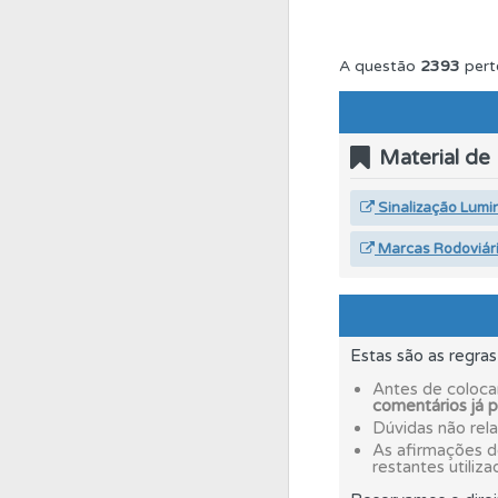
Perfil
Veja as quest
A questão
2393
pert
Questões
Consulte 
Material de
Biblioteca
Consulte 
Sinalização Lumi
Marcas Rodoviár
Questões
Consulte 
Testes
Deve fazer 
Estas são as regra
Antes de coloca
comentários já 
Perfil
Tem um histór
Dúvidas não rel
As afirmações 
restantes utiliza
Questões
As questõ