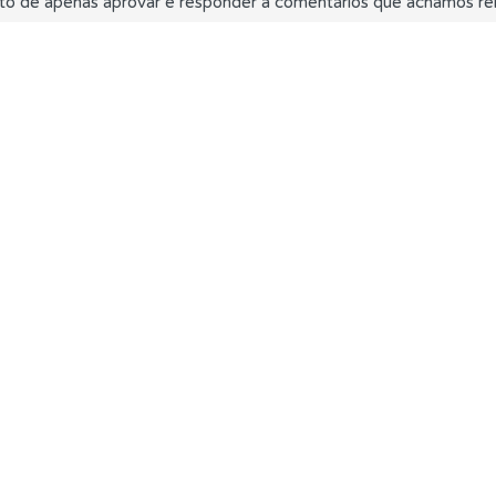
to de apenas aprovar e responder a comentários que achamos rel
ícil" apresenta-lhe as questões mais falhadas na plataforma.
uda se tiver dúvidas relacionadas com a plataforma.
 Condutor dá-lhe uma ideia da sua preparação para o exam