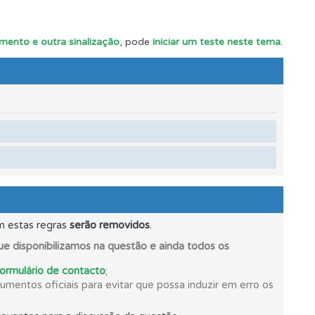
mento e outra sinalização
, pode
iniciar um teste neste tema
.
s.
os.
m estas regras
serão removidos
.
e disponibilizamos na questão e ainda todos os
formulário de contacto
;
mentos oficiais para evitar que possa induzir em erro os
oficial.