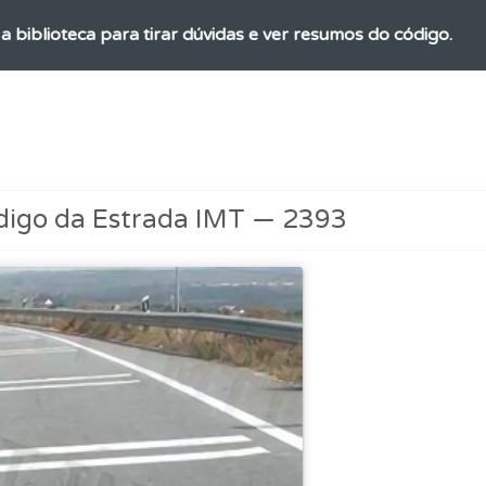
a biblioteca para tirar dúvidas e ver resumos do código.
adas" apresenta-lhe questões que errou e não voltou a res
ta para poder partilhar o seu perfil com os seus amigos.
digo da Estrada IMT — 2393
os de teclado para responder aos testes mais rapidamente.
 de dificuldade do teste quando o termina.
as estatísticas no seu perfil.
 onde tem mais dificuldades no seu perfil.