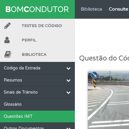
Biblioteca
Consulte 
TESTES DE CÓDIGO
Testes
O teste "Err
PERFIL
Conta
Crie uma con
BIBLIOTECA
Questão do Có
Ajuda
Use os atalh
Código da Estrada
Resumos
Testes
Veja o nível
Sinais de Trânsito
Perfil
Consulte as su
Glossário
Questões IMT
Perfil
Veja os temas
Outros Documentos