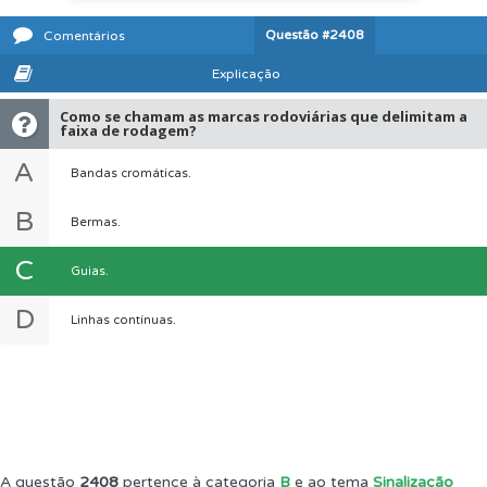
Questão
#2408
Comentários
Explicação
Como se chamam as marcas rodoviárias que delimitam a
faixa de rodagem?
A
Bandas cromáticas.
B
Bermas.
C
Guias.
D
Linhas contínuas.
A questão
2408
pertence à categoria
B
e ao tema
Sinalização