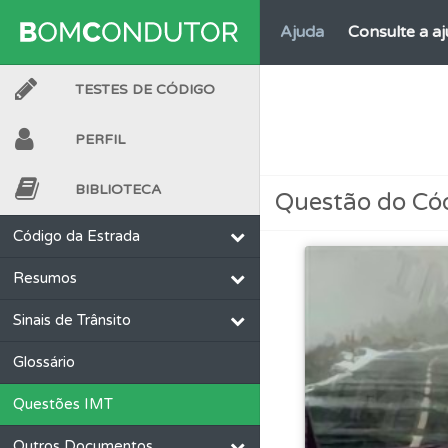
Ajuda
Consulte a aj
TESTES DE CÓDIGO
Perfil
Consulte as su
PERFIL
Perfil
O Índice Bom
BIBLIOTECA
Questão do Có
Conta
Crie uma con
Código da Estrada
Resumos
Questões
Consulte
Sinais de Trânsito
Testes
Veja o nível
Glossário
Questões IMT
Testes
O teste "Err
Outros Documentos