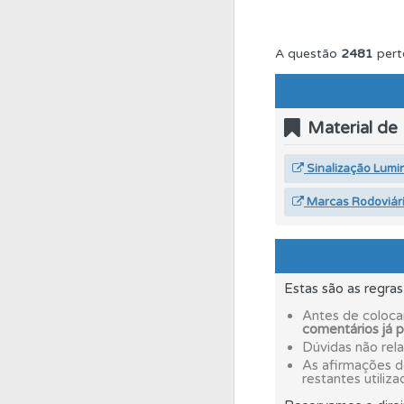
Testes
O teste "Nov
A questão
2481
pert
Testes
O teste "Dif
Material de
Conta
Crie uma con
Sinalização Lumi
Marcas Rodoviár
Testemunhos
Veja 
Questões
Pode gua
Estas são as regra
Antes de coloca
comentários já 
Perfil
Veja as quest
Dúvidas não rel
As afirmações 
restantes utiliza
Perfil
Tem um histór