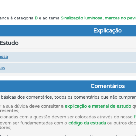
as" apresenta-lhe questões a que ainda não respondeu.
ence à categoria
B
e ao tema
Sinalização luminosa, marcas no pavi
Explicação
ícil" apresenta-lhe as questões mais falhadas na plataforma.
 Estudo
ta para ter acesso às suas estatísticas em qualquer equipa
nosa
ias
os testemunhos dos nossos utilizadores e deixe o seu!
Comentários
rdar uma questão colocando-a como favorita.
s básicas dos comentários, todos os comentários que não cumpra
r a sua dúvida
deve consultar a
explicação e material de estudo
qu
presentes
;
ões que errou no seu perfil.
acionadas com a questão devem ser colocadas através do nosso
devem ser fundamentadas com o
código da estrada
ou outros docu
dores;
ico dos seus testes no seu perfil.