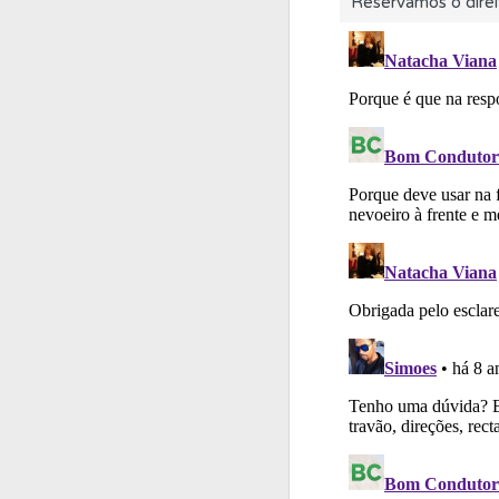
Reservamos o direi
Biblioteca
Consulte 
Questões
Consulte 
Ajuda
Use os atalh