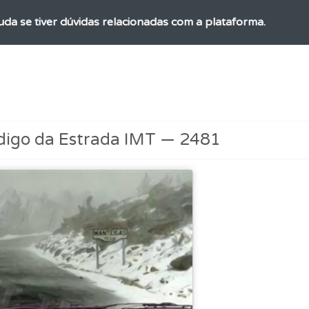
uda se tiver dúvidas relacionadas com a plataforma.
as estatísticas no seu perfil.
 Condutor dá-lhe uma ideia da sua preparação para o exam
digo da Estrada IMT — 2481
ta para não perder as suas estatísticas.
 os comentários da questão quando tem dúvidas.
 de dificuldade do teste quando o termina.
adas" apresenta-lhe questões que errou e não voltou a res