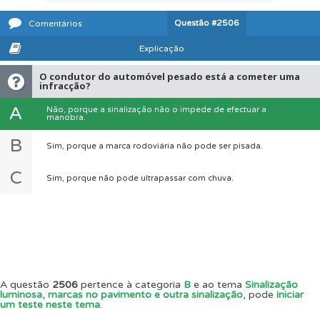
Questão
#2506
Comentários
Explicação
O condutor do automóvel pesado está a cometer uma
infracção?
A
Não, porque a sinalização não o impede de efectuar a
manobra.
B
Sim, porque a marca rodoviária não pode ser pisada.
C
Sim, porque não pode ultrapassar com chuva.
A questão
2506
pertence à categoria
B
e ao tema
Sinalização
luminosa, marcas no pavimento e outra sinalização
, pode
iniciar
um teste neste tema
.