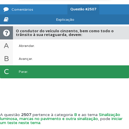
Questão
#2507
Comentários
Explicação
O condutor do veículo cinzento, bem como todo o
trânsito à sua retaguarda, devem:
A
Abrandar.
B
Avançar.
C
Parar.
A questão
2507
pertence à categoria
B
e ao tema
Sinalização
luminosa, marcas no pavimento e outra sinalização
, pode
iniciar
um teste neste tema
.