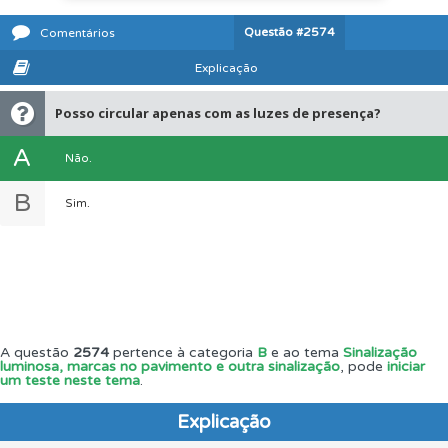
Questão
#2574
Comentários
Explicação
Posso circular apenas com as luzes de presença?
A
Não.
B
Sim.
A questão
2574
pertence à categoria
B
e ao tema
Sinalização
luminosa, marcas no pavimento e outra sinalização
, pode
iniciar
um teste neste tema
.
Explicação