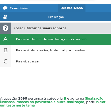
Questão
#2596
Comentários
Explicação
Posso utilizar os sinais sonoros:
A
Para assinalar a minha marcha urgente de socorro.
B
Para assinalar a realização de qualquer manobra.
C
Para ultrapassar.
A questão
2596
pertence à categoria
B
e ao tema
Sinalização
luminosa, marcas no pavimento e outra sinalização
, pode
iniciar
um teste neste tema
.