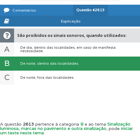
Questão
#2613
Comentários
Explicação
São proibidos os sinais sonoros, quando utilizados:
A
De dia, dentro das localidades, em caso de manifesta
necessidade.
B
De noite, dentro das localidades.
C
De noite, fora das localidades.
A questão
2613
pertence à categoria
B
e ao tema
Sinalização
luminosa, marcas no pavimento e outra sinalização
, pode
iniciar
um teste neste tema
.