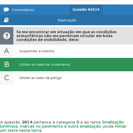
Questão
#2614
Comentários
Explicação
Se me encontrar em situação em que as condições
atmosféricas não me permitam circular em boas
condições de visibilidade, devo:
A
Suspender a marcha.
B
Utilizar as luzes de cruzamento.
C
Utilizar as luzes de perigo.
A questão
2614
pertence à categoria
B
e ao tema
Sinalização
luminosa, marcas no pavimento e outra sinalização
, pode
iniciar
um teste neste tema
.