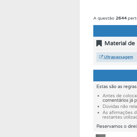
Questões
Consulte 
A questão
2644
pert
Testes
O teste "Nov
Material de
Questões
Pode gua
Ultrapassagem
Conta
Crie uma con
Estas são as regra
Conta
Crie uma con
Antes de coloca
comentários já 
Dúvidas não rel
As afirmações 
Biblioteca
Consulte 
restantes utiliza
Reservamos o direi
Perfil
O Índice Bom