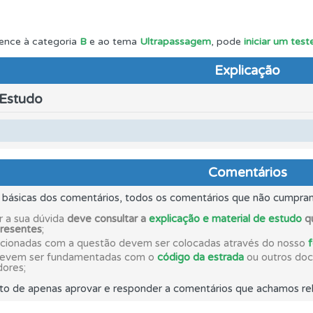
as explicações das questões para esclarecimentos adicionai
ence à categoria
B
e ao tema
Ultrapassagem
, pode
iniciar um tes
Explicação
as" apresenta-lhe questões a que ainda não respondeu.
 Estudo
rdar uma questão colocando-a como favorita.
ta para ter acesso às suas estatísticas em qualquer equipa
Comentários
s básicas dos comentários, todos os comentários que não cumpra
ta para não perder as suas estatísticas.
r a sua dúvida
deve consultar a
explicação e material de estudo
qu
presentes
;
acionadas com a questão devem ser colocadas através do nosso
devem ser fundamentadas com o
código da estrada
ou outros docu
a biblioteca para tirar dúvidas e ver resumos do código.
dores;
to de apenas aprovar e responder a comentários que achamos rel
 Condutor dá-lhe uma ideia da sua preparação para o exam