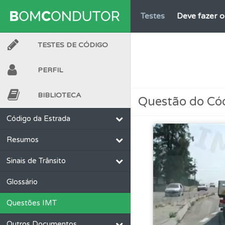
Testes
Deve fazer 
TESTES DE CÓDIGO
Perfil
Consulte as su
PERFIL
Conta
Crie uma con
BIBLIOTECA
Questão do Có
Questões
Consulte
Código da Estrada
Resumos
Questões
Consulte 
Sinais de Trânsito
Perfil
Saiba no seu 
Glossário
Questões IMT
Perfil
Tem um histór
Outros Documentos