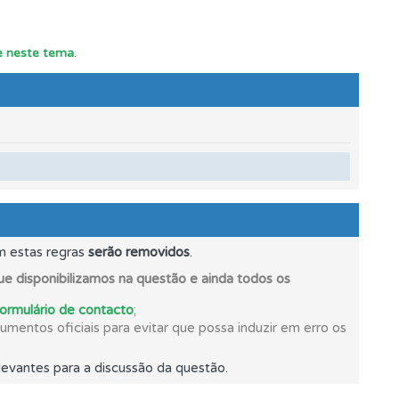
s.
te neste tema
.
mento.
m estas regras
serão removidos
.
e disponibilizamos na questão e ainda todos os
formulário de contacto
;
mentos oficiais para evitar que possa induzir em erro os
evantes para a discussão da questão.
e.