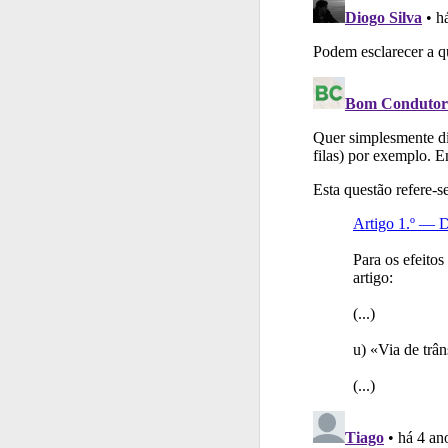
Testes
O teste "Dif
Ajuda
Consulte a aj
Perfil
Veja os temas