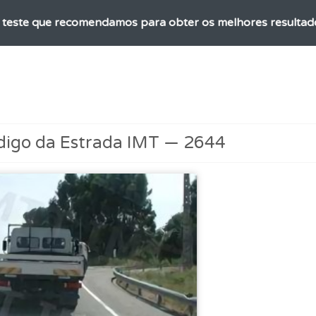
o teste que recomendamos para obter os melhores resultad
as estatísticas no seu perfil.
ta para poder partilhar o seu perfil com os seus amigos.
digo da Estrada IMT — 2644
 os comentários da questão quando tem dúvidas.
aqui todas as questões que usamos na plataforma.
perfil se já está preparado para ir a exame.
ico dos seus testes no seu perfil.