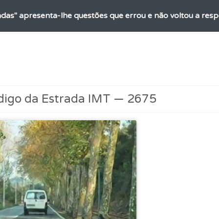
adas" apresenta-lhe questões que errou e não voltou a res
ico dos seus testes no seu perfil.
ões que errou no seu perfil.
digo da Estrada IMT — 2675
as" apresenta-lhe questões a que ainda não respondeu.
o código da estrada na nossa biblioteca.
ícil" apresenta-lhe as questões mais falhadas na plataforma.
as explicações das questões para esclarecimentos adicionai