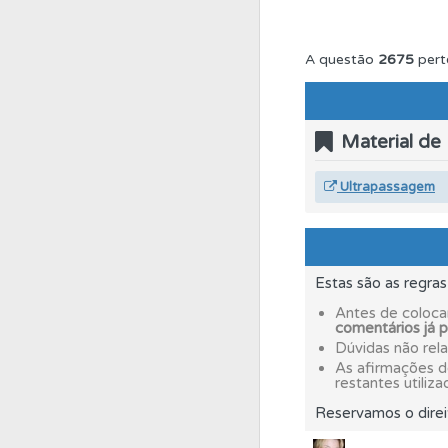
Testes
Deve fazer 
A questão
2675
pert
Perfil
Veja os temas
Material de
Questões
Consulte
Ultrapassagem
Perfil
Saiba no seu 
Estas são as regra
Questões
Pode gua
Antes de coloca
comentários já 
Dúvidas não rel
As afirmações 
Testemunhos
Veja 
restantes utiliza
Reservamos o direi
Biblioteca
Consulte 