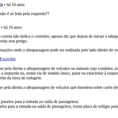
as estatísticas no seu perfil.
 Condutor dá-lhe uma ideia da sua preparação para o exam
os de teclado para responder aos testes mais rapidamente.