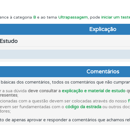
o teste que recomendamos para obter os melhores resultad
ence à categoria
B
e ao tema
Ultrapassagem
, pode
iniciar um tes
Explicação
 onde tem mais dificuldades no seu perfil.
 Estudo
 os comentários da questão quando tem dúvidas.
perfil se já está preparado para ir a exame.
Comentários
s básicas dos comentários, todos os comentários que não cumpra
rdar uma questão colocando-a como favorita.
r a sua dúvida
deve consultar a
explicação e material de estudo
qu
presentes
;
acionadas com a questão devem ser colocadas através do nosso
devem ser fundamentadas com o
código da estrada
ou outros docu
os testemunhos dos nossos utilizadores e deixe o seu!
dores;
to de apenas aprovar e responder a comentários que achamos rel
a biblioteca para tirar dúvidas e ver resumos do código.