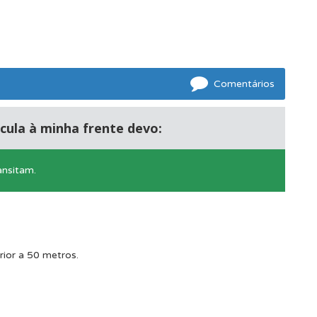
Comentários
rcula à minha frente devo:
ansitam.
oficial.
rior a 50 metros.
mento.