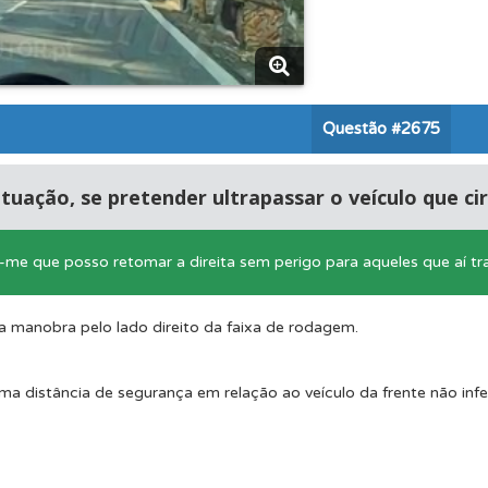
ta para não perder as suas estatísticas.
 de dificuldade do teste quando o termina.
Questão
#2675
aqui todas as questões que usamos na plataforma.
tuação, se pretender ultrapassar o veículo que ci
ta para poder partilhar o seu perfil com os seus amigos.
r-me que posso retomar a direita sem perigo para aqueles que aí tr
es que usamos estão atualizadas e são as mesmas do exame 
a manobra pelo lado direito da faixa de rodagem.
a distância de segurança em relação ao veículo da frente não infe
ta para ter acesso às suas estatísticas em qualquer equipa
uda se tiver dúvidas relacionadas com a plataforma.