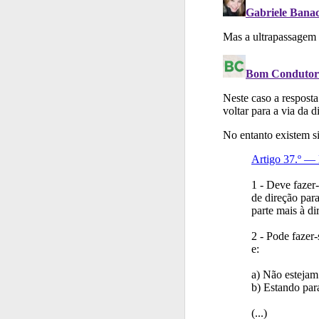
Perfil
Consulte as su
Perfil
O Índice Bom
Ajuda
Use os atalh