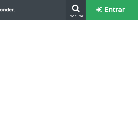
Entrar
ponder.
Procurar
s.