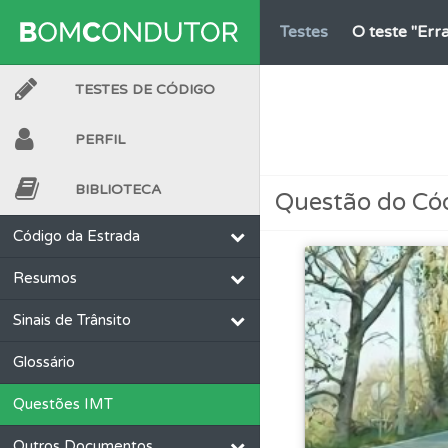
Testes
O teste "Err
TESTES DE CÓDIGO
Perfil
Tem um histór
PERFIL
Perfil
Veja as quest
BIBLIOTECA
Questão do Có
Testes
O teste "Nov
Código da Estrada
Resumos
Biblioteca
Consulte 
Sinais de Trânsito
Testes
O teste "Dif
Glossário
Questões IMT
Questões
Consulte 
Outros Documentos