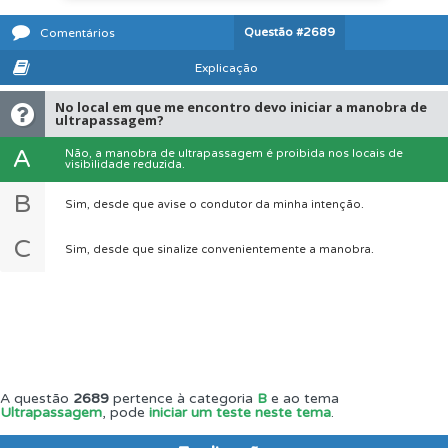
Questão
#2689
Comentários
Explicação
No local em que me encontro devo iniciar a manobra de
ultrapassagem?
A
Não, a manobra de ultrapassagem é proibida nos locais de
visibilidade reduzida.
B
Sim, desde que avise o condutor da minha intenção.
C
Sim, desde que sinalize convenientemente a manobra.
A questão
2689
pertence à categoria
B
e ao tema
Ultrapassagem
, pode
iniciar um teste neste tema
.