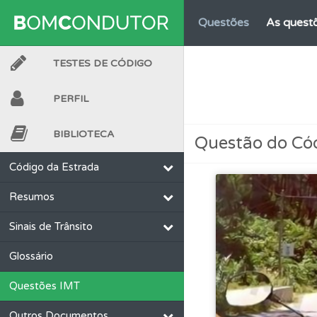
Questões
As questõ
TESTES DE CÓDIGO
Perfil
O Índice Bom
PERFIL
Questões
Consulte 
BIBLIOTECA
Questão do Có
Questões
Pode gua
Código da Estrada
Resumos
Questões
Consulte
Sinais de Trânsito
Conta
Crie uma con
Glossário
Questões IMT
Testes
O teste "Err
Outros Documentos