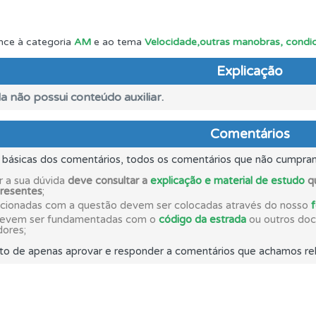
o código da estrada na nossa biblioteca.
nce à categoria
AM
e ao tema
Velocidade,outras manobras, condic
Explicação
as estatísticas no seu perfil.
a não possui conteúdo auxiliar.
ões que errou no seu perfil.
Comentários
s básicas dos comentários, todos os comentários que não cumpra
uda se tiver dúvidas relacionadas com a plataforma.
r a sua dúvida
deve consultar a
explicação e material de estudo
qu
presentes
;
acionadas com a questão devem ser colocadas através do nosso
aqui todas as questões que usamos na plataforma.
devem ser fundamentadas com o
código da estrada
ou outros docu
dores;
to de apenas aprovar e responder a comentários que achamos rel
ico dos seus testes no seu perfil.
o teste que recomendamos para obter os melhores resultad