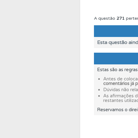
Biblioteca
Consulte 
A questão
271
perte
Perfil
Consulte as su
Esta questão aind
Perfil
Veja as quest
Estas são as regra
Ajuda
Consulte a aj
Antes de coloca
comentários já 
Dúvidas não rel
Questões
Consulte 
As afirmações 
restantes utiliza
Reservamos o direi
Perfil
Tem um histór
Testes
Deve fazer 