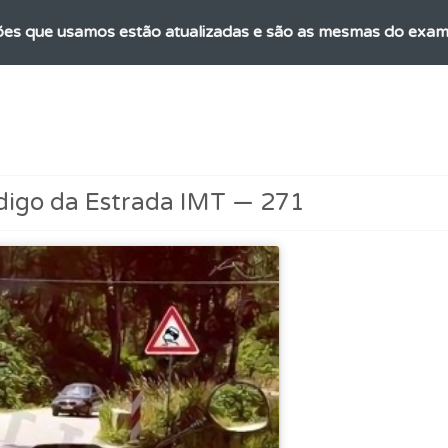
es que usamos estão atualizadas e são as mesmas do exame 
 Condutor dá-lhe uma ideia da sua preparação para o exam
as explicações das questões para esclarecimentos adicionai
digo da Estrada IMT — 271
rdar uma questão colocando-a como favorita.
 os comentários da questão quando tem dúvidas.
ta para ter acesso às suas estatísticas em qualquer equipa
adas" apresenta-lhe questões que errou e não voltou a res