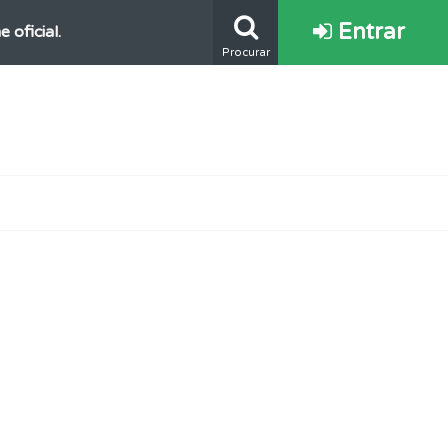
Entrar
oficial.
Procurar
e.
s.
mento.
ponder.