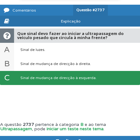
Questão
#2737
Comentários
Explicação
Que sinal devo fazer ao iniciar a ultrapassagem do
veículo pesado que circula à minha frente?
A
Sinal de luzes.
B
Sinal de mudança de direcção à direita.
C
Sinal de mudança de direcção à esquerda.
A questão
2737
pertence à categoria
B
e ao tema
Ultrapassagem
, pode
iniciar um teste neste tema
.