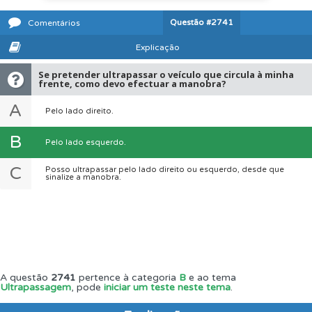
Questão
#2741
Comentários
Explicação
Se pretender ultrapassar o veículo que circula à minha
frente, como devo efectuar a manobra?
A
Pelo lado direito.
B
Pelo lado esquerdo.
C
Posso ultrapassar pelo lado direito ou esquerdo, desde que
sinalize a manobra.
A questão
2741
pertence à categoria
B
e ao tema
Ultrapassagem
, pode
iniciar um teste neste tema
.