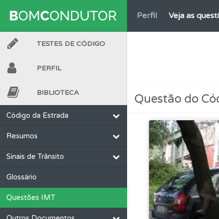
Perfil
Veja as quest
TESTES DE CÓDIGO
Perfil
Saiba no seu 
PERFIL
Questões
Consulte 
BIBLIOTECA
Questão do Có
Perfil
Tem um histór
Código da Estrada
Resumos
Ajuda
Use os atalh
Sinais de Trânsito
Biblioteca
Consulte 
Glossário
Questões IMT
Conta
Crie uma con
Outros Documentos