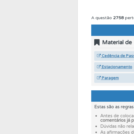
Questões
Consulte 
A questão
2758
pert
Perfil
Consulte as su
Material de
Questões
Pode gua
Cedência de Pas
Estacionamento
Testes
O teste "Err
Paragem
Perfil
O Índice Bom
Estas são as regra
Testes
Deve fazer 
Antes de coloca
comentários já 
Dúvidas não rel
Perfil
Veja os temas
As afirmações 