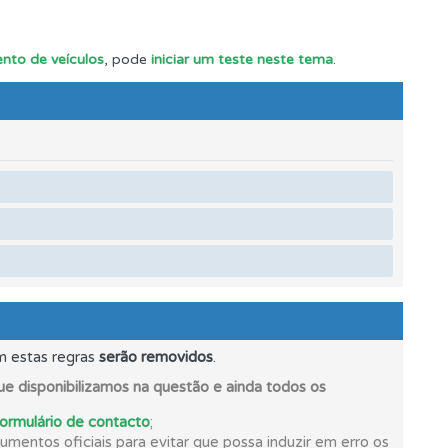
s.
nto de veículos
, pode
iniciar um teste neste tema
.
ponder.
e.
m estas regras
serão removidos
.
os.
e disponibilizamos na questão e ainda todos os
formulário de contacto
;
mentos oficiais para evitar que possa induzir em erro os