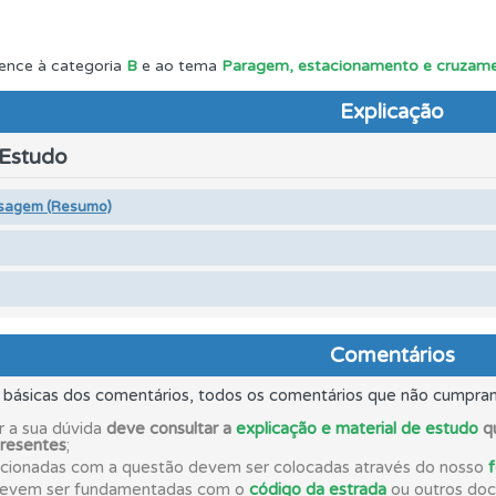
as explicações das questões para esclarecimentos adicionai
ence à categoria
B
e ao tema
Paragem, estacionamento e cruzame
Explicação
as estatísticas no seu perfil.
 Estudo
rdar uma questão colocando-a como favorita.
sagem (Resumo)
adas" apresenta-lhe questões que errou e não voltou a res
 Condutor dá-lhe uma ideia da sua preparação para o exam
Comentários
s básicas dos comentários, todos os comentários que não cumpra
o teste que recomendamos para obter os melhores resultad
r a sua dúvida
deve consultar a
explicação e material de estudo
qu
presentes
;
acionadas com a questão devem ser colocadas através do nosso
 onde tem mais dificuldades no seu perfil.
devem ser fundamentadas com o
código da estrada
ou outros docu