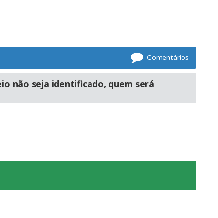
Comentários
io não seja identificado, quem será
oficial.