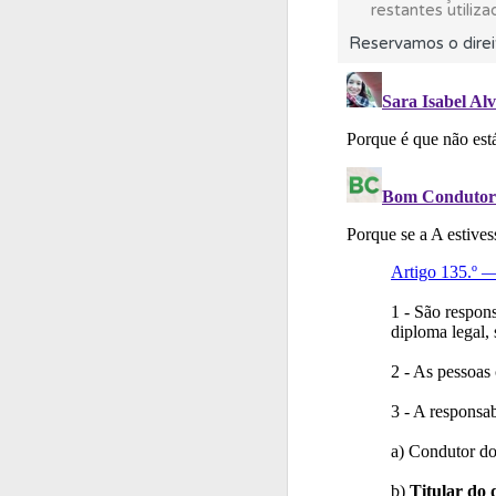
restantes utiliza
Reservamos o direi
Ajuda
Consulte a aj
Testemunhos
Veja 
Testes
Veja o nível