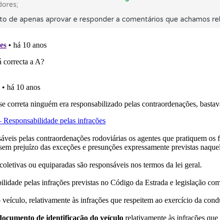
dores;
to de apenas aprovar e responder a comentários que achamos rel
uda se tiver dúvidas relacionadas com a plataforma.
os testemunhos dos nossos utilizadores e deixe o seu!
 de dificuldade do teste quando o termina.