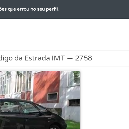
ões que errou no seu perfil.
perfil se já está preparado para ir a exame.
aqui todas as questões que usamos na plataforma.
digo da Estrada IMT — 2758
ico dos seus testes no seu perfil.
os de teclado para responder aos testes mais rapidamente.
a biblioteca para tirar dúvidas e ver resumos do código.
ta para ter acesso às suas estatísticas em qualquer equipa