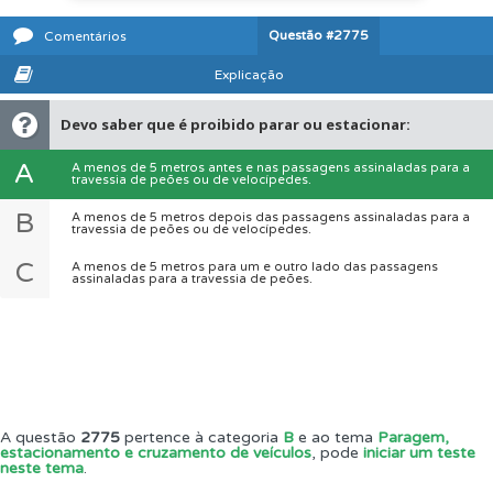
Questão
#2775
Comentários
Explicação
Devo saber que é proibido parar ou estacionar:
A
A menos de 5 metros antes e nas passagens assinaladas para a
travessia de peões ou de velocípedes.
B
A menos de 5 metros depois das passagens assinaladas para a
travessia de peões ou de velocípedes.
C
A menos de 5 metros para um e outro lado das passagens
assinaladas para a travessia de peões.
A questão
2775
pertence à categoria
B
e ao tema
Paragem,
estacionamento e cruzamento de veículos
, pode
iniciar um teste
neste tema
.