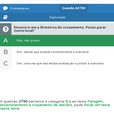
Questão
#2790
Comentários
Explicação
Encontro-me a 30 metros do cruzamento. Posso parar
neste local?
A
Não, não posso.
B
Sim, desde que sinalize correctamente a manobra.
C
Sim, uma vez que não existe sinalização a proibir a manobra.
A questão
2790
pertence à categoria
B
e ao tema
Paragem,
estacionamento e cruzamento de veículos
, pode
iniciar um teste
neste tema
.