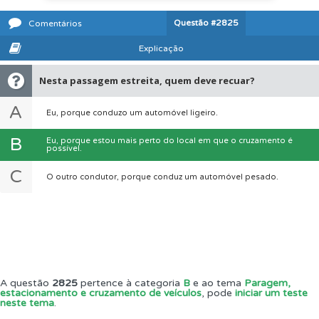
Questão
#2825
Comentários
Explicação
Nesta passagem estreita, quem deve recuar?
A
Eu, porque conduzo um automóvel ligeiro.
B
Eu, porque estou mais perto do local em que o cruzamento é
possível.
C
O outro condutor, porque conduz um automóvel pesado.
A questão
2825
pertence à categoria
B
e ao tema
Paragem,
estacionamento e cruzamento de veículos
, pode
iniciar um teste
neste tema
.