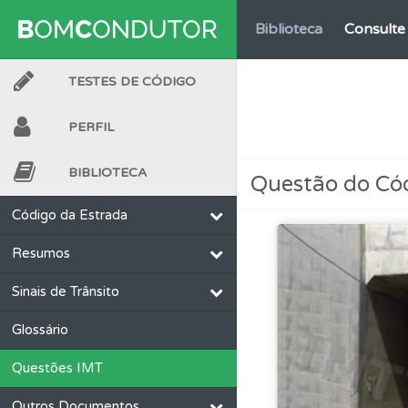
Biblioteca
Consulte 
TESTES DE CÓDIGO
Questões
Consulte 
PERFIL
Perfil
Veja os temas
BIBLIOTECA
Questão do Có
Ajuda
Consulte a aj
Código da Estrada
Resumos
Testes
O teste "Dif
Sinais de Trânsito
Perfil
O Índice Bom
Glossário
Questões IMT
Testes
Veja o nível
Outros Documentos