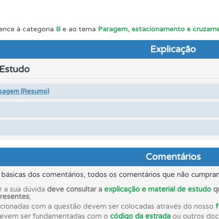
 os comentários da questão quando tem dúvidas.
ence à categoria
B
e ao tema
Paragem, estacionamento e cruzame
Explicação
aqui todas as questões que usamos na plataforma.
 Estudo
ta para não perder as suas estatísticas.
sagem (Resumo)
ões que errou no seu perfil.
os testemunhos dos nossos utilizadores e deixe o seu!
Comentários
s básicas dos comentários, todos os comentários que não cumpra
rdar uma questão colocando-a como favorita.
r a sua dúvida
deve consultar a
explicação e material de estudo
qu
presentes
;
acionadas com a questão devem ser colocadas através do nosso
ta para ter acesso às suas estatísticas em qualquer equipa
devem ser fundamentadas com o
código da estrada
ou outros docu