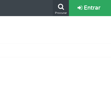
Entrar
Procurar
s.
e.