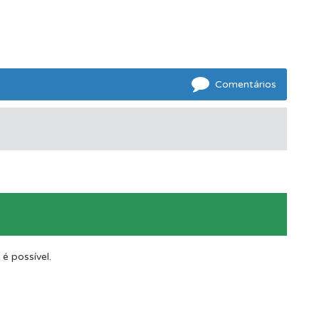
Comentários
os.
é possível.
ponder.