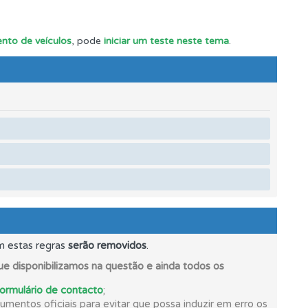
nto de veículos
, pode
iniciar um teste neste tema
.
m estas regras
serão removidos
.
e disponibilizamos na questão e ainda todos os
formulário de contacto
;
mento.
mentos oficiais para evitar que possa induzir em erro os