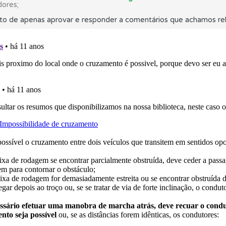
dores;
to de apenas aprovar e responder a comentários que achamos rel
os de teclado para responder aos testes mais rapidamente.
perfil se já está preparado para ir a exame.
es que usamos estão atualizadas e são as mesmas do exame 