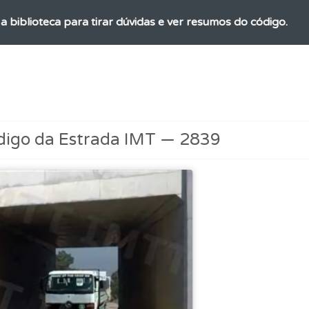
a biblioteca para tirar dúvidas e ver resumos do código.
as explicações das questões para esclarecimentos adicionai
 onde tem mais dificuldades no seu perfil.
digo da Estrada IMT — 2839
uda se tiver dúvidas relacionadas com a plataforma.
ícil" apresenta-lhe as questões mais falhadas na plataforma.
 Condutor dá-lhe uma ideia da sua preparação para o exam
 de dificuldade do teste quando o termina.