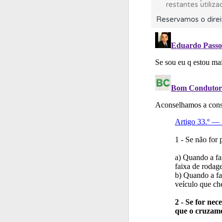
restantes utiliza
Reservamos o direi
Ajuda
Use os atalh
Perfil
Saiba no seu 
Questões
As questõ