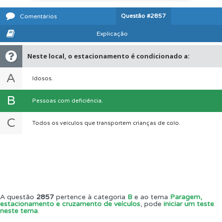
Questão
#2857
Comentários
Explicação
Neste local, o estacionamento é condicionado a:
A
Idosos.
B
Pessoas com deficiência.
C
Todos os veículos que transportem crianças de colo.
A questão
2857
pertence à categoria
B
e ao tema
Paragem,
estacionamento e cruzamento de veículos
, pode
iniciar um teste
neste tema
.