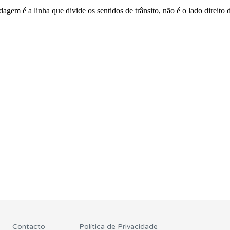
ta para ter acesso às suas estatísticas em qualquer equipa
ícil" apresenta-lhe as questões mais falhadas na plataforma.
 Condutor dá-lhe uma ideia da sua preparação para o exam
Contacto
Política de Privacidade