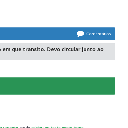
Comentários
 em que transito. Devo circular junto ao
ão urgente
, pode
iniciar um teste neste tema
.