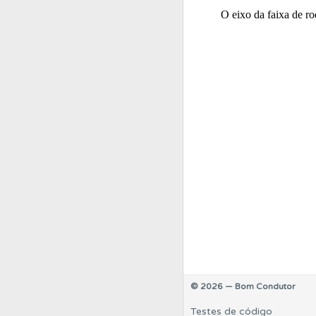
Conta
Crie uma con
Testes
O teste "Dif
Perfil
O Índice Bom
© 2026 — Bom Condutor
Testes de código