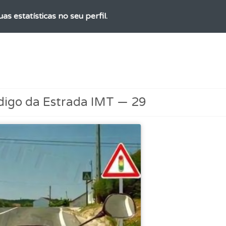
as estatísticas no seu perfil.
adas" apresenta-lhe questões que errou e não voltou a res
 os comentários da questão quando tem dúvidas.
digo da Estrada IMT — 29
as explicações das questões para esclarecimentos adicionai
ta para poder partilhar o seu perfil com os seus amigos.
o teste que recomendamos para obter os melhores resultad
uda se tiver dúvidas relacionadas com a plataforma.