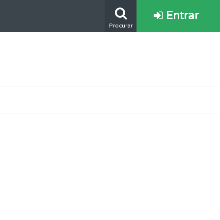
Entrar
Procurar
ponder.
s.
os.