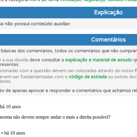
Explicação
es que usamos estão atualizadas e são as mesmas do exame 
a não possui conteúdo auxiliar.
rdar uma questão colocando-a como favorita.
Comentários
s básicas dos comentários, todos os comentários que não cumpra
aqui todas as questões que usamos na plataforma.
r a sua dúvida
deve consultar a
explicação e material de estudo
qu
presentes
;
acionadas com a questão devem ser colocadas através do nosso
ico dos seus testes no seu perfil.
devem ser fundamentadas com o
código da estrada
ou outros docu
dores;
to de apenas aprovar e responder a comentários que achamos rel
a biblioteca para tirar dúvidas e ver resumos do código.
os de teclado para responder aos testes mais rapidamente.
ta para não perder as suas estatísticas.