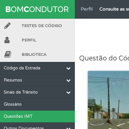
Perfil
Consulte as su
TESTES DE CÓDIGO
Testes
O teste "Err
PERFIL
Questões
Consulte
BIBLIOTECA
Questão do Có
Questões
Consulte 
Código da Estrada
Resumos
Conta
Crie uma con
Sinais de Trânsito
Testes
Deve fazer 
Glossário
Questões IMT
Ajuda
Consulte a aj
Outros Documentos