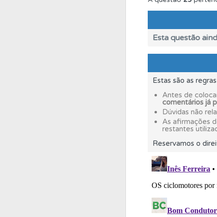
Questões
As questõ
Esta questão aind
Questões
Pode gua
Estas são as regra
Questões
Consulte 
Antes de coloca
comentários já 
Dúvidas não rel
Perfil
Tem um histór
As afirmações 
restantes utiliza
Reservamos o direi
Biblioteca
Consulte 
Ajuda
Use os atalh
Conta
Crie uma con